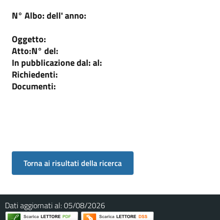
N° Albo:
dell' anno:
Oggetto:
Atto:
N°
del:
In pubblicazione dal:
al:
Richiedenti:
Documenti:
Dati aggiornati al:
05/08/2026