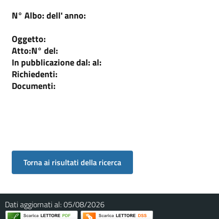
N° Albo:
dell' anno:
Oggetto:
Atto:
N°
del:
In pubblicazione dal:
al:
Richiedenti:
Documenti:
Dati aggiornati al:
05/08/2026